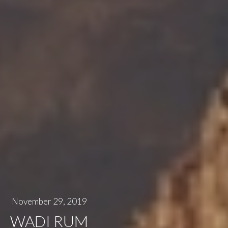
November 29, 2019
WADI RUM